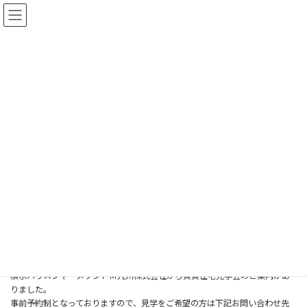
コ
ナ
ン
ビ
テ
ゲ
ン
ー
ツ
シ
へ
ョ
ス
ン
お知らせ
キ
に
ッ
移
プ
動
HOME
お知らせ
積水ハウスシャーメゾンＰＭ九州株式会社からのお知らせ
積水ハウスシャーメゾンＰＭ九州株
式会社からのお知らせ
2026年7月9日
積水ハウスシャーメゾンＰＭ九州株式会社から賃貸住宅見学会のご案内があ
りました。
事前予約制となっておりますので、見学をご希望の方は下記お問い合わせ先