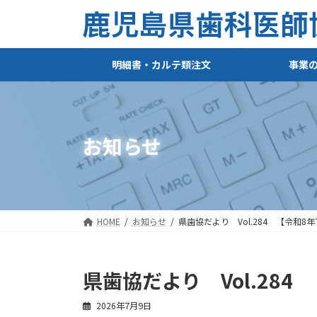
コ
ナ
ン
ビ
テ
ゲ
ン
ー
ツ
シ
明細書・カルテ類注文
事業
へ
ョ
ス
ン
キ
に
ッ
移
プ
動
お知らせ
HOME
お知らせ
県歯協だより Vol.284 【令和8年
県歯協だより Vol.284
2026年7月9日