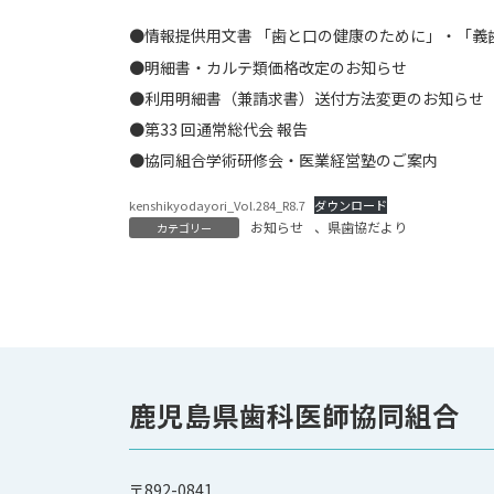
●情報提供用文書 「歯と口の健康のために」・「
●明細書・カルテ類価格改定のお知らせ
●利用明細書（兼請求書）送付方法変更のお知らせ
●第33 回通常総代会 報告
●協同組合学術研修会・医業経営塾のご案内
kenshikyodayori_Vol.284_R8.7
ダウンロード
お知らせ
、
県歯協だより
カテゴリー
鹿児島県歯科医師協同組合
〒892-0841