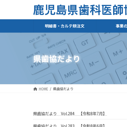
コ
ナ
ン
ビ
テ
ゲ
ン
ー
ツ
シ
明細書・カルテ類注文
事業
へ
ョ
ス
ン
キ
に
ッ
移
プ
動
県歯協だより
HOME
県歯協だより
県歯協だより Vol.284 【令和8年7月】
県歯協だより Vol.283 【令和8年6月】