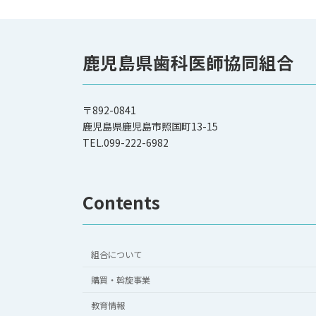
の
ペ
ー
鹿児島県歯科医師協同組合
ジ
送
〒892-0841
鹿児島県鹿児島市照国町13-15
り
TEL.099-222-6982
Contents
組合について
購買・斡旋事業
教育情報