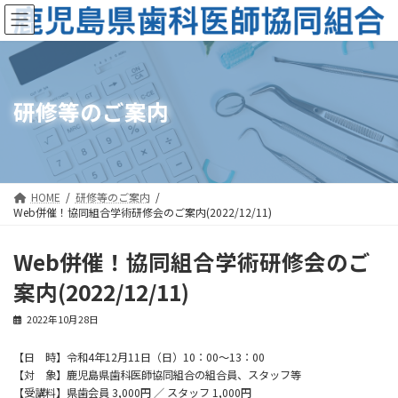
コ
ナ
ン
ビ
テ
ゲ
ン
ー
ツ
シ
へ
ョ
ス
ン
研修等のご案内
キ
に
ッ
移
プ
動
HOME
研修等のご案内
Web併催！協同組合学術研修会のご案内(2022/12/11)
Web併催！協同組合学術研修会のご
案内(2022/12/11)
2022年10月28日
【日 時】令和4年12月11日（日）10：00～13：00
【対 象】鹿児島県歯科医師協同組合の組合員、スタッフ等
【受講料】県歯会員 3,000円 ／ スタッフ 1,000円