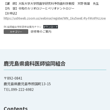
【講 師】大阪大学大学院歯学研究科予防歯科学教授 天野 敦雄 先生
【内 容】令和のカリオロジーとペリオドントロジー
【お申込】
https://us06web.zoom.us/webinar/register/WN_1ku5weE-Ry-FiKnIFHzJow
R4.協同組合学術研修会案内チラシ
ダウンロード
研修等のご案内
カテゴリー
鹿児島県歯科医師協同組合
〒892-0841
鹿児島県鹿児島市照国町13-15
TEL.099-222-6982
Contents