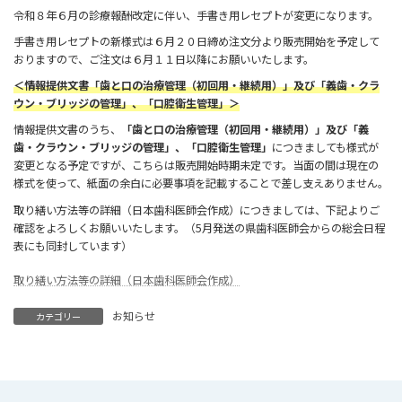
令和８年６月の診療報酬改定に伴い、手書き用レセプトが変更になります。
手書き用レセプトの新様式は６月２０日締め注文分より販売開始を予定して
おりますので、ご注文は６月１１日以降にお願いいたします。
＜情報提供文書「歯と口の治療管理（初回用・継続用）」及び「義歯・クラ
ウン・ブリッジの管理」、「口腔衛生管理」＞
情報提供文書のうち、
「歯と口の治療管理（初回用・継続用）」及び「義
歯・クラウン・ブリッジの管理」、「口腔衛生管理」
につきましても様式が
変更となる予定ですが、こちらは販売開始時期未定です。当面の間は現在の
様式を使って、紙面の余白に必要事項を記載することで差し支えありません。
取り繕い方法等の詳細（日本歯科医師会作成）につきましては、下記よりご
確認をよろしくお願いいたします。（5月発送の県歯科医師会からの総会日程
表にも同封しています）
取り繕い方法等の詳細（日本歯科医師会作成）
お知らせ
カテゴリー