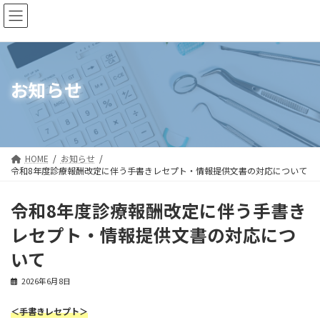
コ
ナ
ン
ビ
テ
ゲ
ン
ー
ツ
シ
へ
ョ
ス
ン
お知らせ
キ
に
ッ
移
プ
動
HOME
お知らせ
令和8年度診療報酬改定に伴う手書きレセプト・情報提供文書の対応について
令和8年度診療報酬改定に伴う手書き
レセプト・情報提供文書の対応につ
いて
2026年6月8日
＜手書きレセプト＞