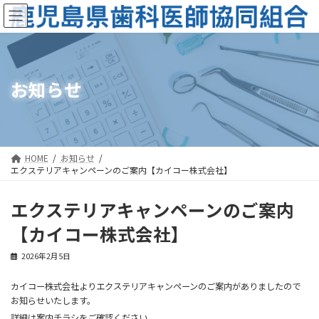
コ
ナ
ン
ビ
テ
ゲ
ン
ー
ツ
シ
へ
ョ
ス
ン
お知らせ
キ
に
ッ
移
プ
動
HOME
お知らせ
エクステリアキャンペーンのご案内【カイコー株式会社】
エクステリアキャンペーンのご案内
【カイコー株式会社】
2026年2月5日
カイコー株式会社よりエクステリアキャンペーンのご案内がありましたので
お知らせいたします。
詳細は案内チラシをご確認ください。