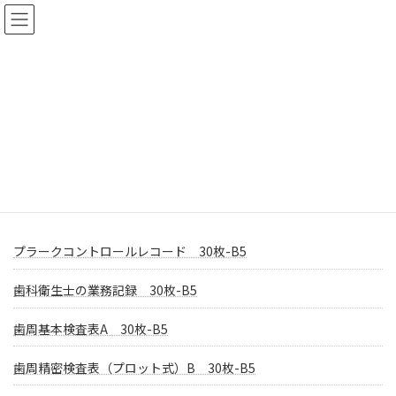
コ
ナ
ン
ビ
テ
ゲ
ン
ー
ツ
シ
へ
ョ
ス
ン
その他（書類関係）
キ
に
ッ
移
プ
動
HOME
商品
明細書・カルテ類
その他（書類関係）
プラークコントロールレコード 30枚-B5
歯科衛生士の業務記録 30枚-B5
歯周基本検査表A 30枚-B5
歯周精密検査表（プロット式）B 30枚-B5