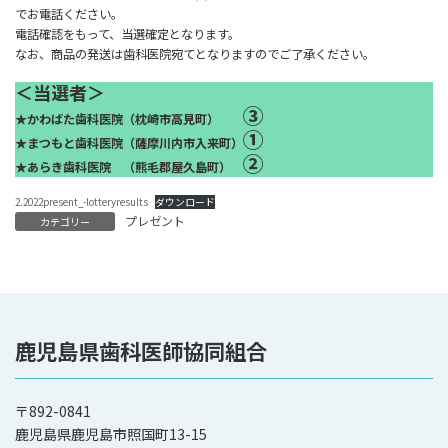
でお電話ください。
電話確認をもって、当選確定となります。
なお、商品の発送は歯科医院宛てとなりますのでご了承ください。
＜当選者＞
③
★かわばた歯科医院（枕崎市高見町）
①
★まつもと歯科医院（薩摩川内市入来町）
②
★あらき歯科医院 （熊毛郡屋久島町）
2.2022present_-lotteryresults
ダウンロード
プレゼント
カテゴリー
鹿児島県歯科医師協同組合
〒892-0841
鹿児島県鹿児島市照国町13-15