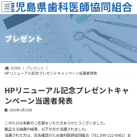
コ
ナ
ン
ビ
テ
ゲ
ン
ー
ツ
シ
へ
ョ
ス
ン
プレゼント
キ
に
ッ
移
プ
動
HOME
プレゼント
HPリニューアル記念プレゼントキャンペーン当選者発表
HPリニューアル記念プレゼントキャ
ンペーン当選者発表
2023年1月16日
このたびは多数のご応募をいただきありがとうございました。
厳正なる抽選の結果、以下の方が当選されました。
当選された方は、氏名確認のため歯科医師協同組合（TEL.099-222-6982）ま