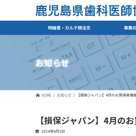
コ
ナ
ン
ビ
テ
ゲ
ン
ー
ツ
シ
明細書・カルテ類注文
事業
へ
ョ
ス
ン
キ
に
ッ
移
プ
動
お知らせ
HOME
お知らせ
【損保ジャパン】4月のお買得車情
【損保ジャパン】4月のお
2024年4月2日