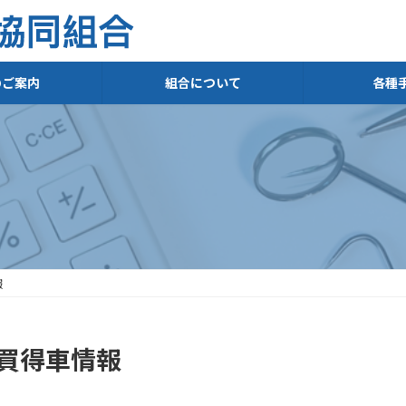
のご案内
組合について
各種
報
買得車情報